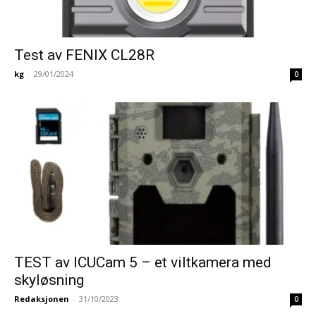
Test av FENIX CL28R
kg
-
29/01/2024
0
TEST av ICUCam 5 – et viltkamera med
skyløsning
Redaksjonen
-
31/10/2023
0