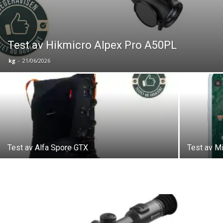
Test av Hikmicro Alpex Pro A50PL
kg
-
21/06/2026
Test av Alfa Spore GTX
Test av M