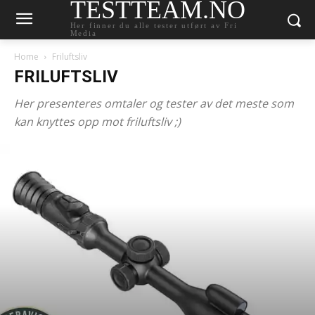
TESTTEAM.NO
Her finner du alle tester utført av Fri
Media
Home
Friluftsliv
FRILUFTSLIV
Her presenteres omtaler og tester av det meste som
kan knyttes opp mot friluftsliv ;)