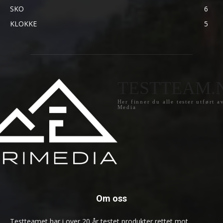
SKO
6
KLOKKE
5
TESTTEAM.
Her finner du alle tester utført a
Media
Om oss
Testteamet har i over 20 år testet produkter rettet mot