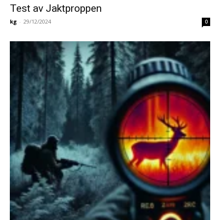
Test av Jaktproppen
kg
-
29/12/2024
0