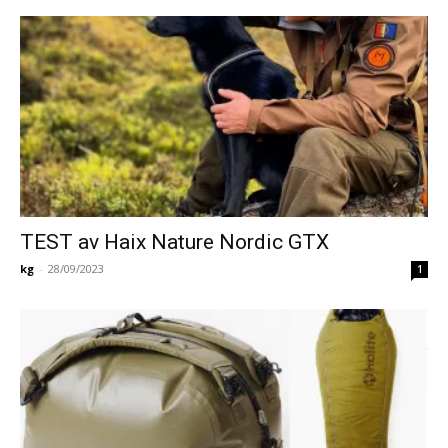
TEST av Haix Nature Nordic GTX
kg
-
28/09/2023
1