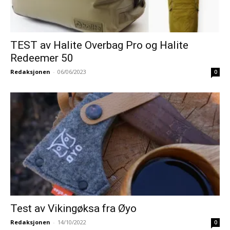
TEST av Halite Overbag Pro og Halite
Redeemer 50
Redaksjonen
-
06/06/2023
0
Test av Vikingøksa fra Øyo
Redaksjonen
-
14/10/2022
0