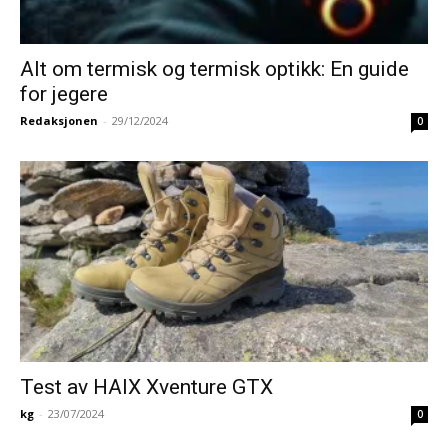
Alt om termisk og termisk optikk: En guide
for jegere
Redaksjonen
-
29/12/2024
0
Test av HAIX Xventure GTX
kg
-
23/07/2024
0