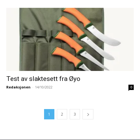
Test av slaktesett fra Øyo
Redaksjonen
-
14/10/2022
0
1
2
3