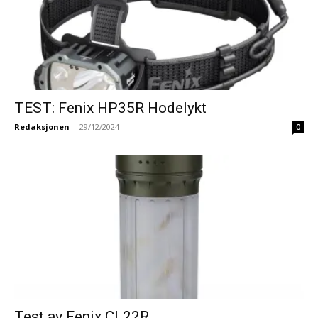
TEST: Fenix HP35R Hodelykt
Redaksjonen
-
29/12/2024
0
Test av Fenix CL22R