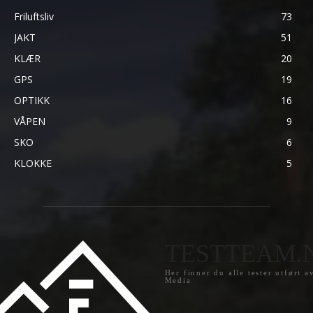
Friluftsliv
73
JAKT
51
KLÆR
20
GPS
19
OPTIKK
16
VÅPEN
9
SKO
6
KLOKKE
5
TESTTEAM.
Her finner du alle tester utført a
Media