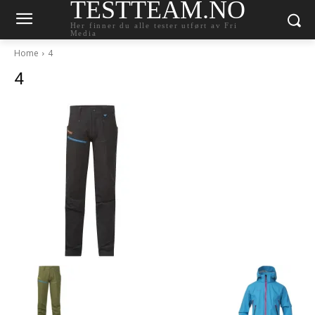
TESTTEAM.NO
Her finner du alle tester utført av Fri
Media
Home
4
4