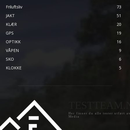
Friluftsliv
73
JAKT
51
KLÆR
20
GPS
19
OPTIKK
16
VÅPEN
9
SKO
6
KLOKKE
5
TESTTEAM.
Her finner du alle tester utført a
Media