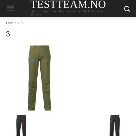
TESTTEAM.NO
Her finner du alle tester utført av Fri
Media
Home
3
3