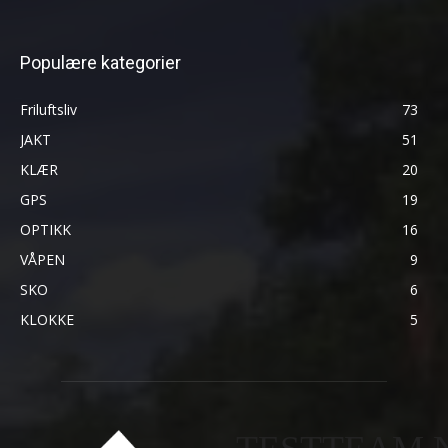
Populære kategorier
Friluftsliv
73
JAKT
51
KLÆR
20
GPS
19
OPTIKK
16
VÅPEN
9
SKO
6
KLOKKE
5