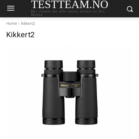
TESTTEAM.NO
Her finner du alle tester utført av Fri
Media
Home
Kikkert2
Kikkert2