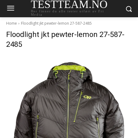
TESTTEAM.NO
Her finner du alle tester utført av Fri
Media
Home
Floodlight jkt pewter-lemon 27-587-2485
Floodlight jkt pewter-lemon 27-587-
2485