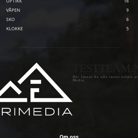
OPTIKK
16
VÅPEN
9
SKO
6
KLOKKE
5
TESTTEAM.
Her finner du alle tester utført a
Media
Om oss