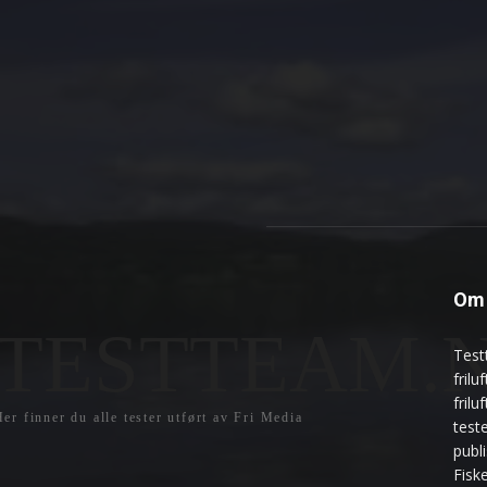
Om 
TESTTEAM.
Test
frilu
fril
er finner du alle tester utført av Fri Media
teste
publ
Fisk