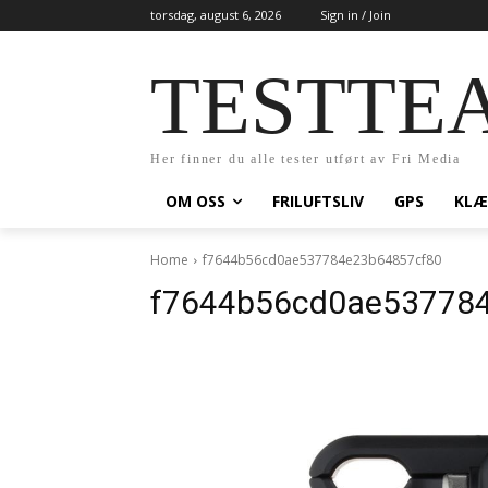
torsdag, august 6, 2026
Sign in / Join
TESTTE
Her finner du alle tester utført av Fri Media
OM OSS
FRILUFTSLIV
GPS
KLÆ
Home
f7644b56cd0ae537784e23b64857cf80
f7644b56cd0ae53778