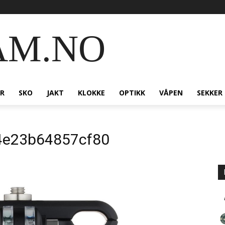
AM.NO
R
SKO
JAKT
KLOKKE
OPTIKK
VÅPEN
SEKKER
4e23b64857cf80