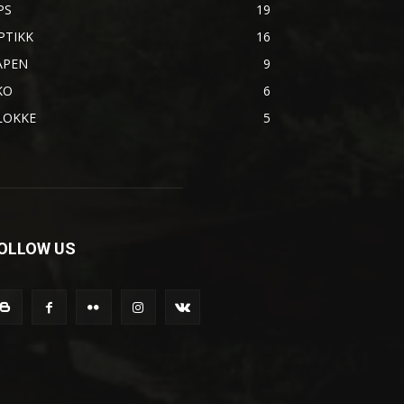
PS
19
PTIKK
16
ÅPEN
9
KO
6
LOKKE
5
OLLOW US