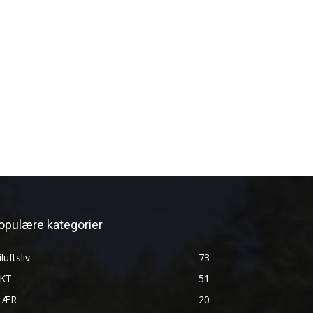
opulære kategorier
iluftsliv
73
AKT
51
LÆR
20