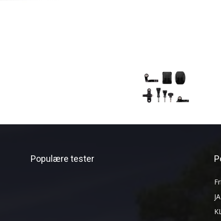
Populære tester
P
Fr
J
K