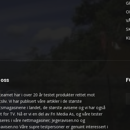
G
O
V
S
K
oss
F
NO
teamet har i over 20 år testet produkter rettet mot
ftsliv. Vi har publisert våre artikler i de største
uftsmagasinene i landet, de største avisene og vi har også
t for TV. Nå er vi en del av Fri Media As, og våre tester
iseres i våre nettmagasiner; Jegeravisen.no og
eavisen.no Våre supre testpersoner er genuint interessert i