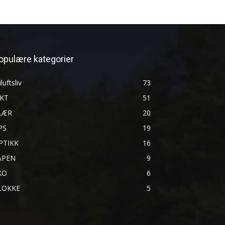
opulære kategorier
iluftsliv
73
AKT
51
LÆR
20
PS
19
PTIKK
16
ÅPEN
9
KO
6
LOKKE
5