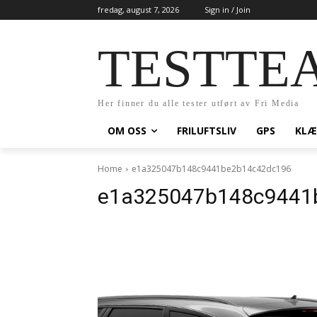
fredag, august 7, 2026
Sign in / Join
TESTTE
Her finner du alle tester utført av Fri Media
OM OSS
FRILUFTSLIV
GPS
KLÆ
Home
e1a325047b148c9441be2b14c42dc196
e1a325047b148c9441