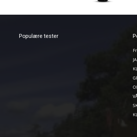
Populære tester
P
Fr
J
K
G
O
V
S
K