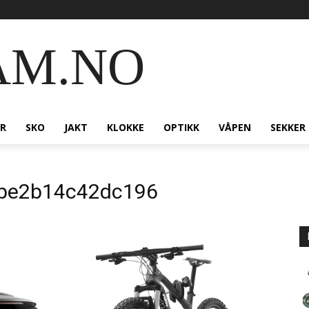
AM.NO
R
SKO
JAKT
KLOKKE
OPTIKK
VÅPEN
SEKKER
be2b14c42dc196