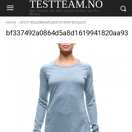
TESTTEAM.NO
Her finner du alle tester utført av Fri
Media
Home
bf337492a0864d5a8d1619941820aa93
bf337492a0864d5a8d1619941820aa93