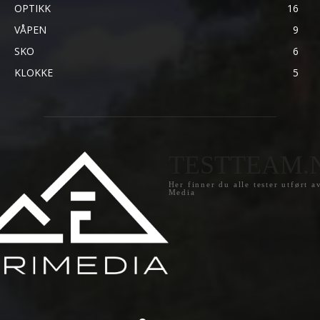
OPTIKK
16
VÅPEN
9
SKO
6
KLOKKE
5
TESTTEAM.
Her finner du alle tester utført a
Media