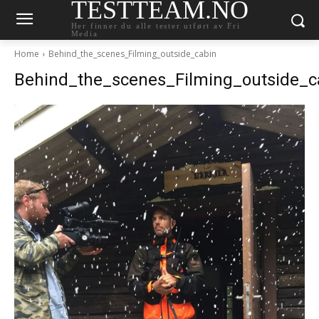
TESTTEAM.NO
Her finner du alle tester utført av Fri
Media
Home
Behind_the_scenes_Filming_outside_cabin
Behind_the_scenes_Filming_outside_c