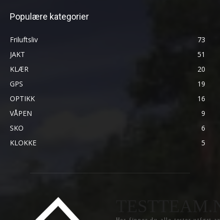
Populære kategorier
Friluftsliv
73
JAKT
51
KLÆR
20
GPS
19
OPTIKK
16
VÅPEN
9
SKO
6
KLOKKE
5
TESTTEAM.
Her finner du alle tester utført a