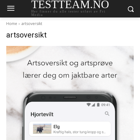
TESTTEAM.NO
Her finner du alle tester utført av Fri
Media
Home
artsoversikt
artsoversikt