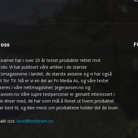
oss
F
NO
teamet har i over 20 år testet produkter rettet mot
ftsliv. Vi har publisert våre artikler i de største
uftsmagasinene i landet, de største avisene og vi har også
t for TV. Nå er vi en del av Fri Media As, og våre tester
iseres i våre nettmagasiner; Jegeravisen.no og
eavisen.no Våre supre testpersoner er genuint interessert i
de driver med, de har som mål å finnet ut hvem produktet
er best til, og ikke minst om produktene holder det de lover.
akt oss:
knut@testteam.no