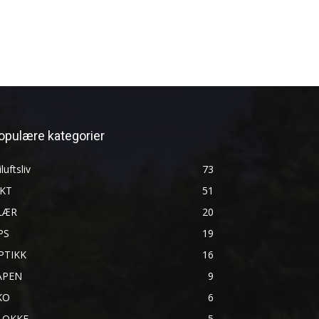
opulære kategorier
iluftsliv
73
AKT
51
LÆR
20
PS
19
PTIKK
16
ÅPEN
9
KO
6
LOKKE
5