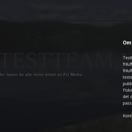
Om 
TESTTEAM.
Test
frilu
fril
er finner du alle tester utført av Fri Media
teste
publ
Fisk
det 
pass
Kont