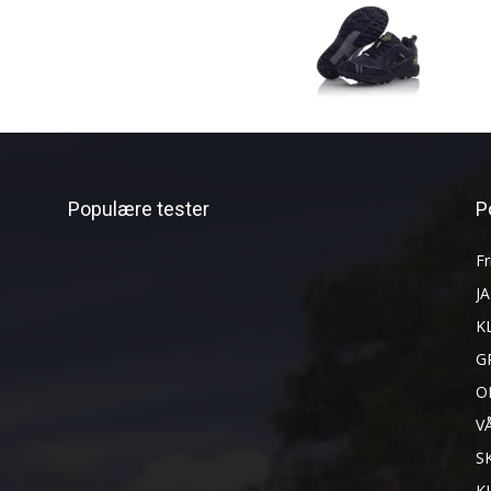
Populære tester
P
Fr
J
K
G
O
V
S
K