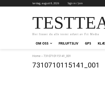
lørdag, august 8, 2026
Sign in / Join
TESTTE
Her finner du alle tester utført av Fri Media
OM OSS
FRILUFTSLIV
GPS
KLÆ
Home
7310710115141_001
7310710115141_001