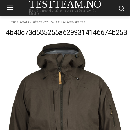
TESTTEAM.NO
Her finner du alle tester utført av Fri
Media
Home
4b40c73d585255a6299314146674b253
4b40c73d585255a6299314146674b253