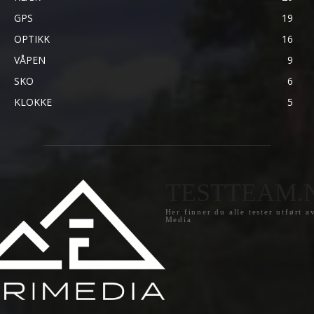
GPS
19
OPTIKK
16
VÅPEN
9
SKO
6
KLOKKE
5
TESTTEAM.
Her finner du alle tester utført a
Media