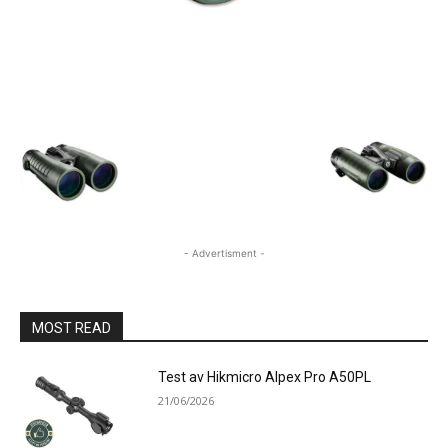
- Advertisment -
MOST READ
Test av Hikmicro Alpex Pro A50PL
21/06/2026