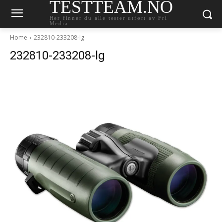
TESTTEAM.NO
Her finner du alle tester utført av Fri
Media
Home
232810-233208-lg
232810-233208-lg