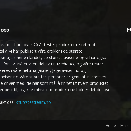
oss
F
NO
teamet har i over 20 år testet produkter rettet mot
ftsliv. Vi har publisert våre artikler i de største
uftsmagasinene i landet, de største avisene og vi har også
t for TV. Nå er vi en del av Fri Media As, og våre tester
iseres i våre nettmagasiner; Jegeravisen.no og
eavisen.no Våre supre testpersoner er genuint interessert i
de driver med, de har som mål å finnet ut hvem produktet
er best til, og ikke minst om produktene holder det de lover.
akt oss:
knut@testteam.no
Home
Menu