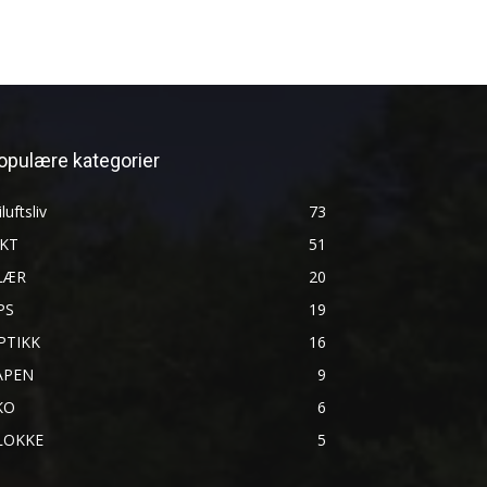
opulære kategorier
iluftsliv
73
AKT
51
LÆR
20
PS
19
PTIKK
16
ÅPEN
9
KO
6
LOKKE
5