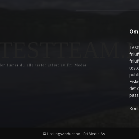
Om 
TESTTEAM.
Test
frilu
fril
er finner du alle tester utført av Fri Media
teste
publ
Fisk
det 
pass
Kont
© Ustilingsvinduet.no - Fri Media As