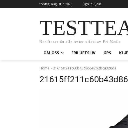
fredag, august 7, 2026
Sign in / Join
TESTTE
Her finner du alle tester utført av Fri Media
OM OSS
FRILUFTSLIV
GPS
KLÆ
Home
21615ff211c60b43d866a2b2bca320da
21615ff211c60b43d8