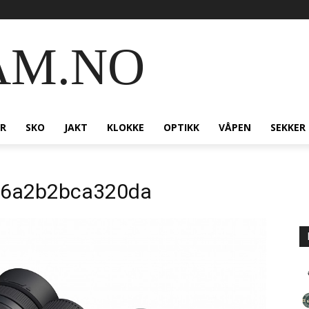
AM.NO
R
SKO
JAKT
KLOKKE
OPTIKK
VÅPEN
SEKKER
66a2b2bca320da