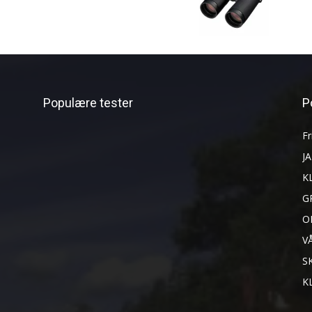
Populære tester
P
Fr
J
K
G
O
V
S
K