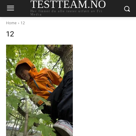
TESTTEAM.NO
Her finner du alle tester utført av Fri
Media
Home
12
12