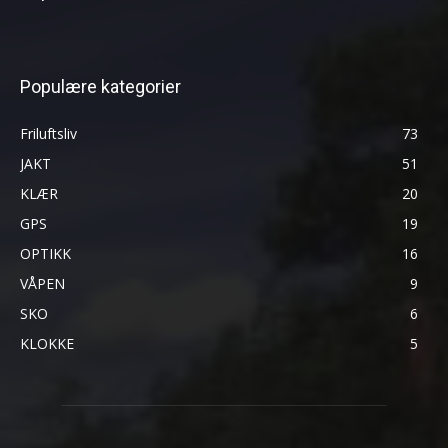
Populære kategorier
Friluftsliv
73
JAKT
51
KLÆR
20
GPS
19
OPTIKK
16
VÅPEN
9
SKO
6
KLOKKE
5