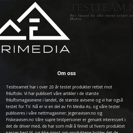
TESTTEAM.
Her finner du alle tester utført a
Media
Om oss
Testteamet har i over 20 år testet produkter rettet mot
friluftsliv. Vi har publisert våre artikler i de største
friluftsmagasinene i landet, de største avisene og vi har også
testet for TV. Nå er vi en del av Fri Media As, og våre tester
publiseres i våre nettmagasiner; Jegeravisen.no og
Fiskeavisen.no Våre supre testpersoner er genuint interessert i
det de driver med, de har som mål å finnet ut hvem produktet
passer best til, og ikke minst om produktene holder det de