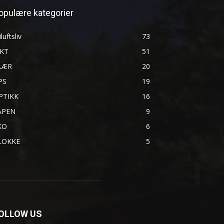
opulære kategorier
iluftsliv
73
AKT
51
LÆR
20
PS
19
PTIKK
16
ÅPEN
9
KO
6
LOKKE
5
OLLOW US