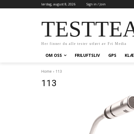
lørdag, august 8, 2026
Sign in / Join
TESTTE
Her finner du alle tester utført av Fri Media
OM OSS
FRILUFTSLIV
GPS
KLÆ
Home
113
113