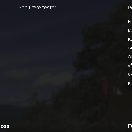
Populære tester
P
Fr
J
K
G
O
V
S
K
oss
F