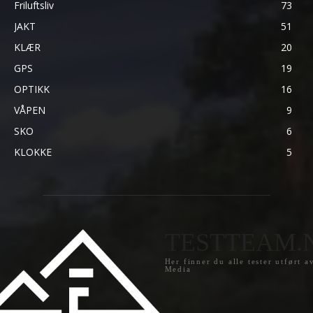
Friluftsliv
73
JAKT
51
KLÆR
20
GPS
19
OPTIKK
16
VÅPEN
9
SKO
6
KLOKKE
5
TESTTEAM.
Her finner du alle tester utført a
Media