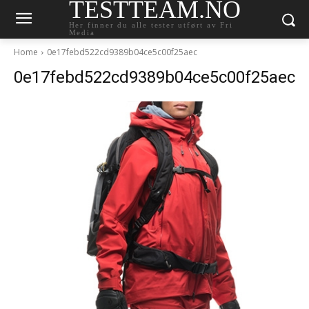
TESTTEAM.NO
Her finner du alle tester utført av Fri
Media
Home
0e17febd522cd9389b04ce5c00f25aec
0e17febd522cd9389b04ce5c00f25aec