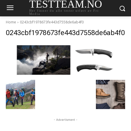
TESTTEAM.NO
Her finner du alle tester utført av Fri
Media
Home
0243cbf1978673fe443d7558de6ab4f0
0243cbf1978673fe443d7558de6ab4f0
- Advertisment -