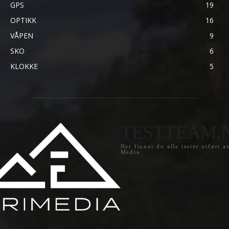
GPS
19
OPTIKK
16
VÅPEN
9
SKO
6
KLOKKE
5
TESTTEAM.
Her finner du alle tester utført a
Media