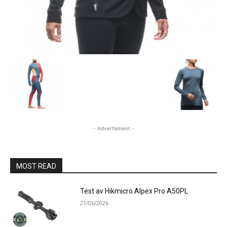
- Advertisment -
MOST READ
Test av Hikmicro Alpex Pro A50PL
21/06/2026