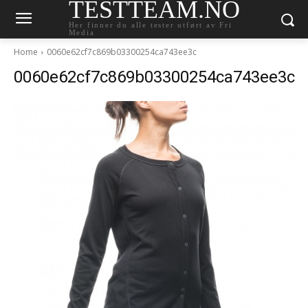
TESTTEAM.NO
Her finner du alle tester utført av Fri
Media
Home
0060e62cf7c869b03300254ca743ee3c
0060e62cf7c869b03300254ca743ee3c